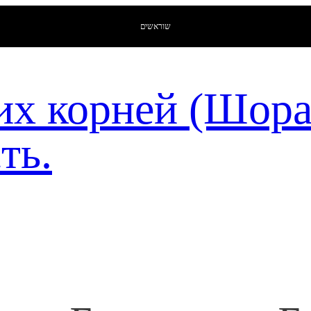
שוראשים
их корней (Шор
ть.