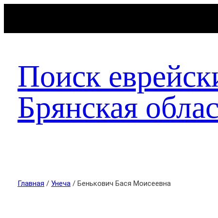
Поиск еврейск
Брянская облас
Главная
/
Унеча
/ Бенькович Бася Моисеевна