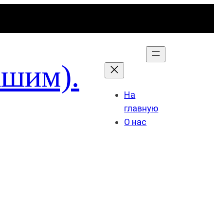
ашим).
На
главную
О нас