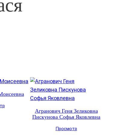
ася
Моисеевна
тр
Агранович Геня Зеликовна
Пискунова Софья Яковлевна
Просмотр