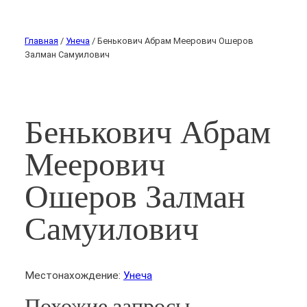
Главная
/
Унеча
/ Бенькович Абрам Меерович Ошеров
Залман Самуилович
Бенькович Абрам
Меерович
Ошеров Залман
Самуилович
Местонахождение:
Унеча
Похожие запросы