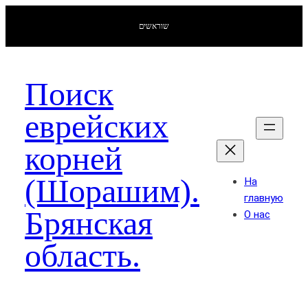
שוראשים
Поиск
еврейских
корней
(Шорашим).
На
главную
Брянская
О нас
область.