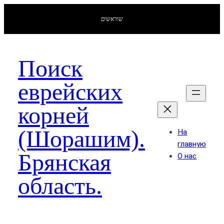
שוראשים
Поиск
еврейских
корней
(Шорашим).
На
главную
Брянская
О нас
область.