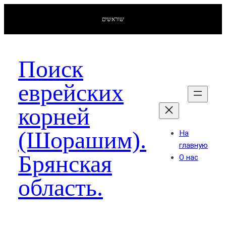
שוראשים
Поиск
еврейских
корней
(Шорашим).
На
главную
Брянская
О нас
область.