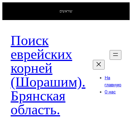
שוראשים
Поиск
еврейских
корней
(Шорашим).
На
главную
Брянская
О нас
область.