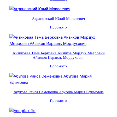
Аграновский Юлий Моисеевич
Просмотр
Айзиковаа Тэма Берковна Айзиков Мордух Меерович
Айзиков Израиль Мордухович
Просмотр
Абугова Раиса Семёновна Абугова Мария Ефимовна
Просмотр