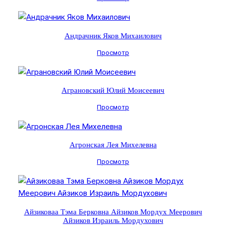
Андрачник Яков Михаилович
Просмотр
Аграновский Юлий Моисеевич
Просмотр
Агронская Лея Михелевна
Просмотр
Айзиковаа Тэма Берковна Айзиков Мордух Меерович
Айзиков Израиль Мордухович