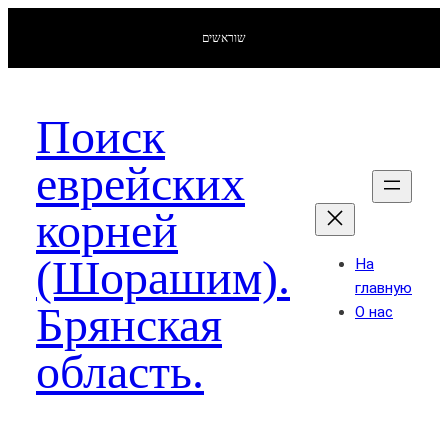
שוראשים
Поиск
еврейских
корней
(Шорашим).
На
главную
Брянская
О нас
область.