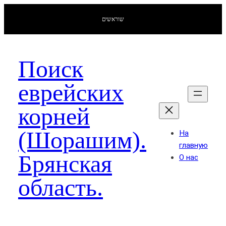
שוראשים
Поиск
еврейских
корней
(Шорашим).
На
главную
Брянская
О нас
область.