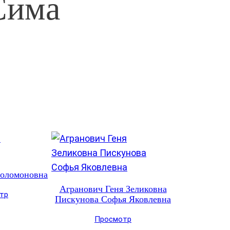
Сима
Соломоновна
Агранович Геня Зеликовна
тр
Пискунова Софья Яковлевна
Просмотр