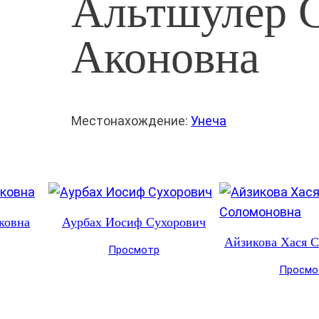
Альтшулер 
Аконовна
Местонахождение:
Унеча
ковна
Аурбах Иосиф Сухорович
Айзикова Хася 
Просмотр
Просмо