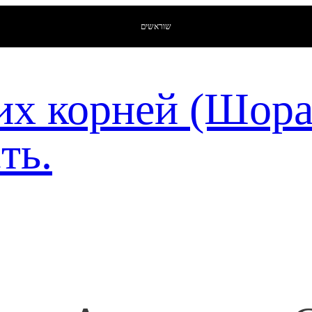
שוראשים
их корней (Шор
ть.