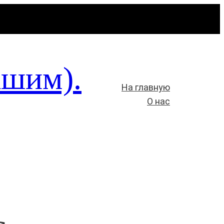
ашим).
На главную
О нас