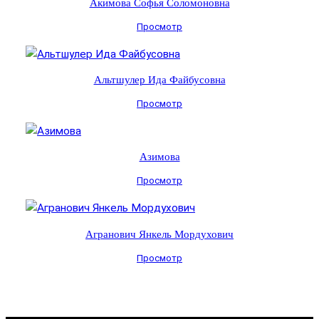
Акимова Софья Соломоновна
Просмотр
Альтшулер Ида Файбусовна
Просмотр
Азимова
Просмотр
Агранович Янкель Мордухович
Просмотр