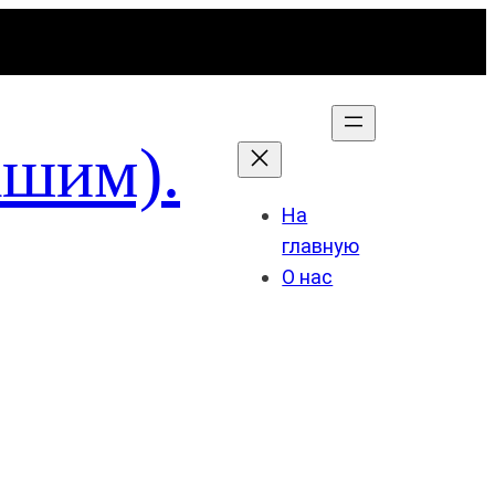
ашим).
На
главную
О нас