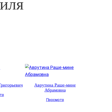
иля
Григорьевич
Аврутина Раше-мине
Абрамовна
тр
Просмотр