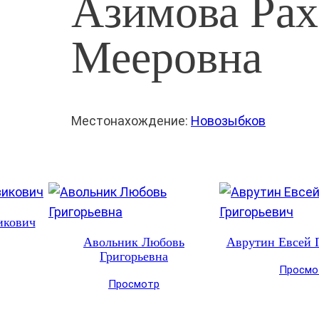
Азимова Рах
Мееровна
Местонахождение:
Новозыбков
икович
Авольник Любовь
Аврутин Евсей 
Григорьевна
Просмо
Просмотр