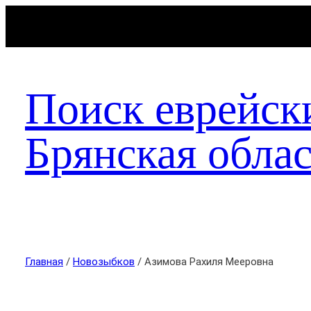
Поиск еврейск
Брянская облас
Главная
/
Новозыбков
/ Азимова Рахиля Мееровна