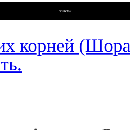
שוראשים
их корней (Шор
ть.