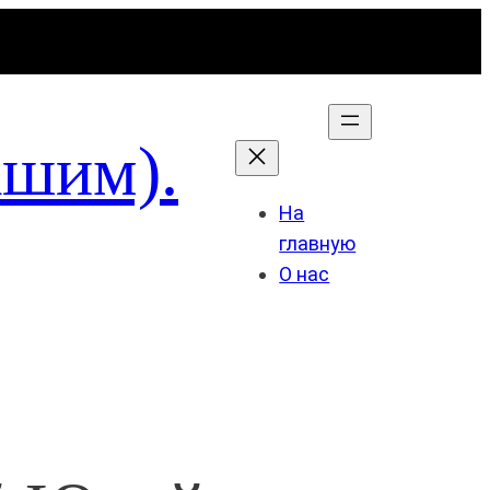
ашим).
На
главную
О нас