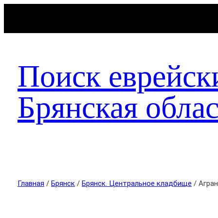
Поиск еврейск
Брянская облас
Главная
/
Брянск
/
Брянск. Центральное кладбище
/ Агра