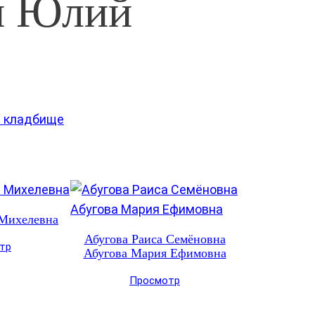
й Юлий
е кладбище
 Михелевна
Абугова Раиса Семёновна
тр
Абугова Мария Ефимовна
Просмотр