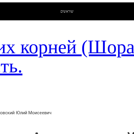
שוראשים
их корней (Шор
ть.
новский Юлий Моисеевич