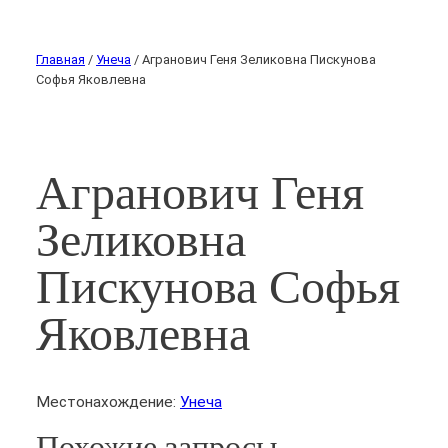
Главная
/
Унеча
/ Агранович Геня Зеликовна Пискунова
Софья Яковлевна
Агранович Геня
Зеликовна
Пискунова Софья
Яковлевна
Местонахождение:
Унеча
Похожие запросы