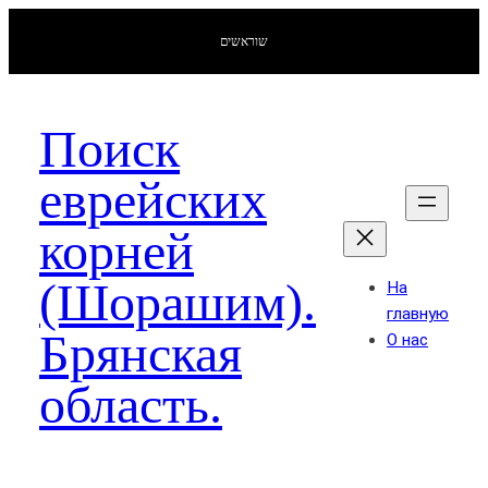
שוראשים
Поиск
еврейских
корней
(Шорашим).
На
главную
Брянская
О нас
область.