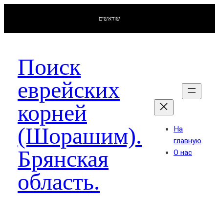
שוראשים
Поиск
еврейских
корней
(Шорашим).
На
главную
Брянская
О нас
область.