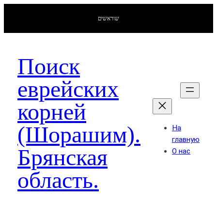
Перейти
שוראשים
к
содержимому
Поиск
еврейских
корней
(Шорашим).
На
главную
Брянская
О нас
область.